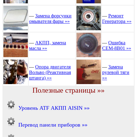
—
Замена форсунки
—
Ремонт
омывателя фары »»
Генератора »»
—
АКПП, замена
—
Ошибка
масла »»
CEM-8B01 »»
—
Опора двигателя
—
Замена
Вольво (Реактивная
рулевой тяги
штанга) »»
»»
Полезные страницы »»
Уровень ATF АКПП AISIN »»
Перевод панели приборов »»