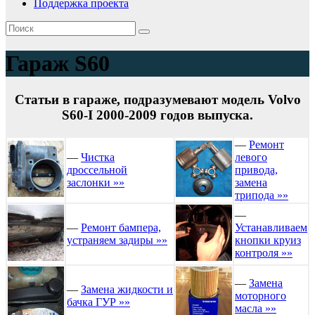
Поддержка проекта
Гараж S60
Статьи в гараже, подразумевают модель Volvo
S60-I 2000-2009 годов выпуска.
—
Ремонт
—
Чистка
левого
дроссельной
привода,
заслонки »»
замена
трипода »»
—
—
Ремонт бампера,
Устанавливаем
устраняем задиры »»
кнопки круиз
контроля »»
—
Замена
—
Замена жидкости и
моторного
бачка ГУР »»
масла »»