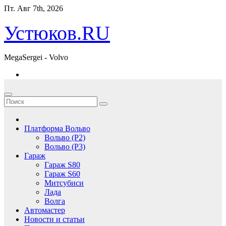
Перейти
Пт. Авг 7th, 2026
к
содержимому
Устюков.RU
MegaSergei - Volvo
Платформа Вольво
Вольво (P2)
Вольво (P3)
Гараж
Гараж S80
Гараж S60
Митсубиси
Лада
Волга
Автомастер
Новости и статьи