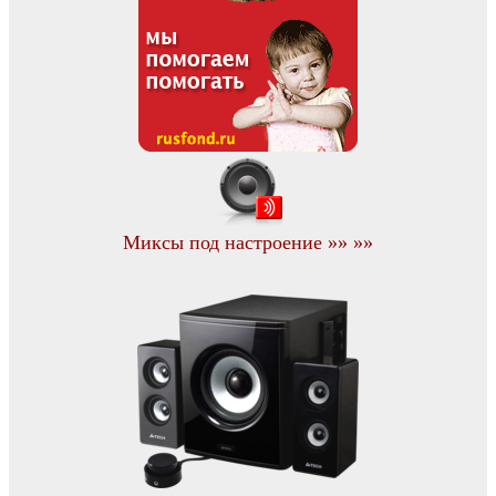
Миксы под настроение »» »»