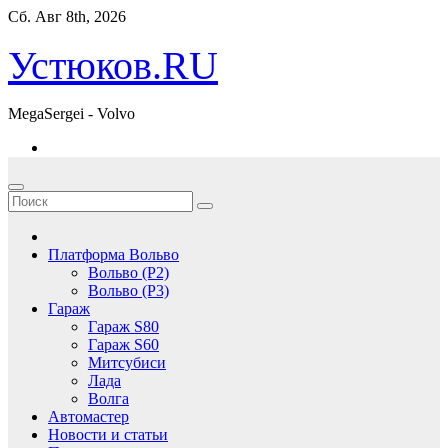
Перейти
Сб. Авг 8th, 2026
к
содержимому
Устюков.RU
MegaSergei - Volvo
Платформа Вольво
Вольво (P2)
Вольво (P3)
Гараж
Гараж S80
Гараж S60
Митсубиси
Лада
Волга
Автомастер
Новости и статьи