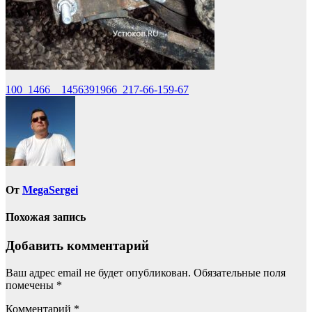
Навигация
100_1466__1456391966_217-66-159-67
по
записям
От
MegaSergei
Похожая запись
Добавить комментарий
Ваш адрес email не будет опубликован.
Обязательные поля
помечены
*
Комментарий
*