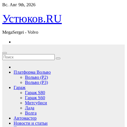
Перейти
Вс. Авг 9th, 2026
к
содержимому
Устюков.RU
MegaSergei - Volvo
Платформа Вольво
Вольво (P2)
Вольво (P3)
Гараж
Гараж S80
Гараж S60
Митсубиси
Лада
Волга
Автомастер
Новости и статьи