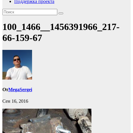
Поддержка проекта
100_1466__1456391966_217-
66-159-67
От
MegaSergei
Сен 16, 2016