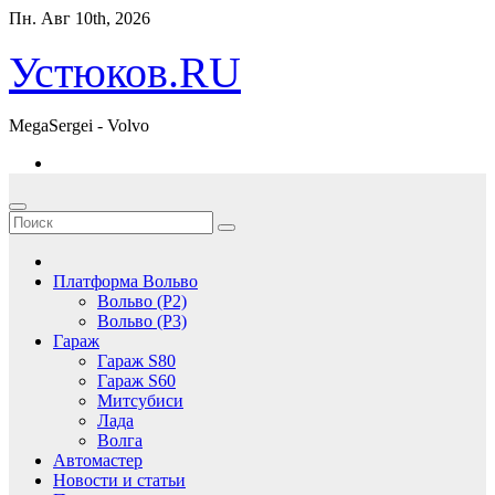
Перейти
Пн. Авг 10th, 2026
к
содержимому
Устюков.RU
MegaSergei - Volvo
Платформа Вольво
Вольво (P2)
Вольво (P3)
Гараж
Гараж S80
Гараж S60
Митсубиси
Лада
Волга
Автомастер
Новости и статьи