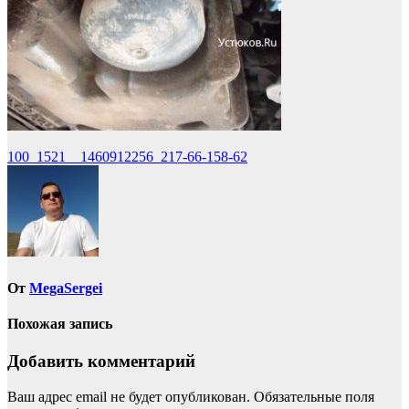
Навигация
100_1521__1460912256_217-66-158-62
по
записям
От
MegaSergei
Похожая запись
Добавить комментарий
Ваш адрес email не будет опубликован.
Обязательные поля