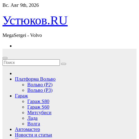
Перейти
Вс. Авг 9th, 2026
к
содержимому
Устюков.RU
MegaSergei - Volvo
Платформа Вольво
Вольво (P2)
Вольво (P3)
Гараж
Гараж S80
Гараж S60
Митсубиси
Лада
Волга
Автомастер
Новости и статьи