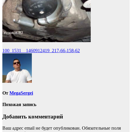
Навигация
100_1531__1460912419_217-66-158-62
по
записям
От
MegaSergei
Похожая запись
Добавить комментарий
Ваш адрес email не будет опубликован.
Обязательные поля