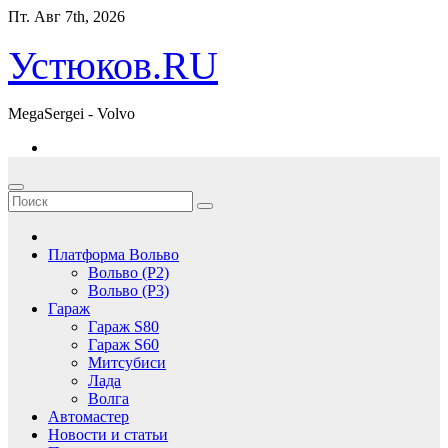
Перейти
Пт. Авг 7th, 2026
к
содержимому
Устюков.RU
MegaSergei - Volvo
Платформа Вольво
Вольво (P2)
Вольво (P3)
Гараж
Гараж S80
Гараж S60
Митсубиси
Лада
Волга
Автомастер
Новости и статьи