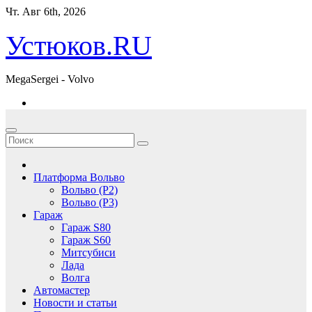
Перейти
Чт. Авг 6th, 2026
к
содержимому
Устюков.RU
MegaSergei - Volvo
Платформа Вольво
Вольво (P2)
Вольво (P3)
Гараж
Гараж S80
Гараж S60
Митсубиси
Лада
Волга
Автомастер
Новости и статьи