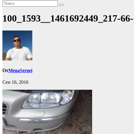
100_1593__1461692449_217-66-
От
MegaSergei
Сен 16, 2016