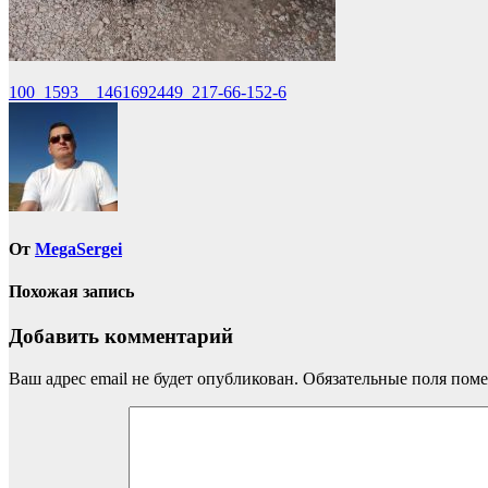
Навигация
100_1593__1461692449_217-66-152-6
по
записям
От
MegaSergei
Похожая запись
Добавить комментарий
Ваш адрес email не будет опубликован.
Обязательные поля пом