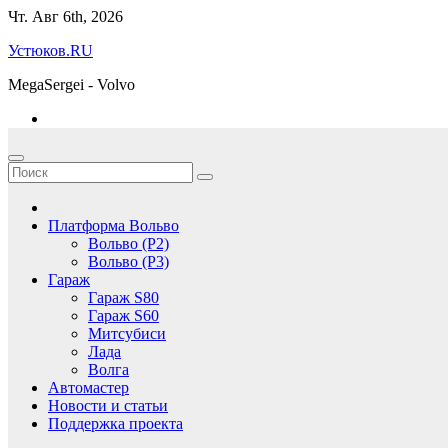
Перейти
Чт. Авг 6th, 2026
к
Устюков.RU
содержимому
MegaSergei - Volvo
Платформа Вольво
Вольво (P2)
Вольво (P3)
Гараж
Гараж S80
Гараж S60
Митсубиси
Лада
Волга
Автомастер
Новости и статьи
Поддержка проекта