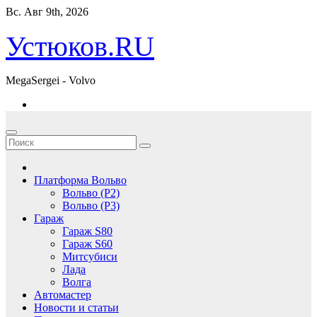
Перейти
Вс. Авг 9th, 2026
к
содержимому
Устюков.RU
MegaSergei - Volvo
Платформа Вольво
Вольво (P2)
Вольво (P3)
Гараж
Гараж S80
Гараж S60
Митсубиси
Лада
Волга
Автомастер
Новости и статьи