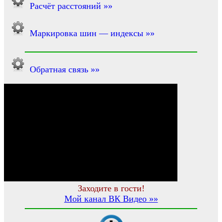
Расчёт расстояний »»
Маркировка шин — индексы »»
Обратная связь »»
Заходите в гости!
Мой канал ВК Видео »»