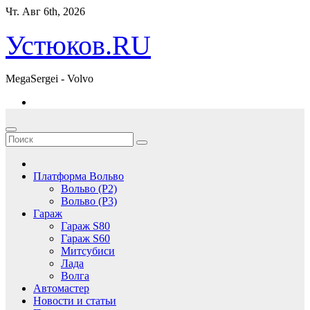
Перейти
Чт. Авг 6th, 2026
к
содержимому
Устюков.RU
MegaSergei - Volvo
Платформа Вольво
Вольво (P2)
Вольво (P3)
Гараж
Гараж S80
Гараж S60
Митсубиси
Лада
Волга
Автомастер
Новости и статьи