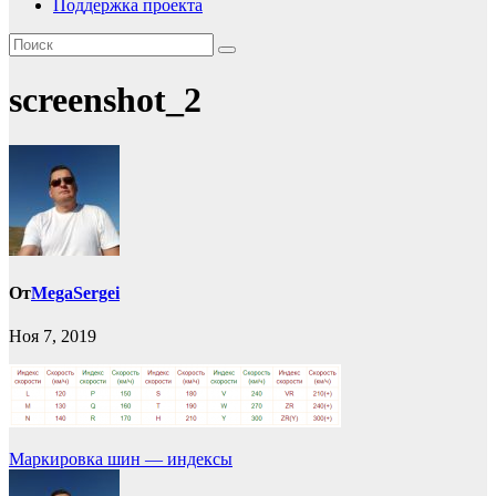
Поддержка проекта
screenshot_2
От
MegaSergei
Ноя 7, 2019
Навигация
Маркировка шин — индексы
по