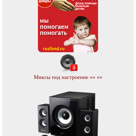
Миксы под настроение »» »»