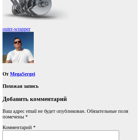
Навигация
outer-wrapper
по
записям
От
MegaSergei
Похожая запись
Добавить комментарий
Ваш адрес email не будет опубликован.
Обязательные поля
помечены
*
Комментарий
*