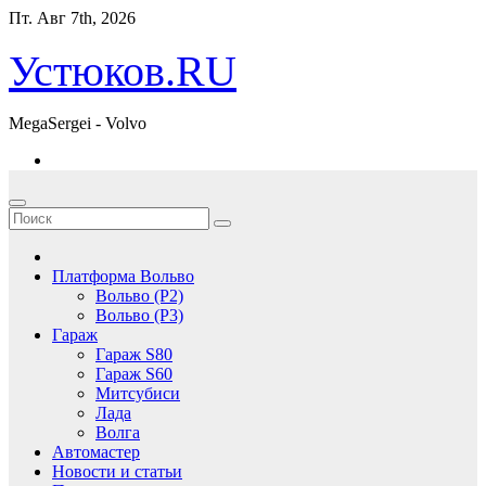
Перейти
Пт. Авг 7th, 2026
к
содержимому
Устюков.RU
MegaSergei - Volvo
Платформа Вольво
Вольво (P2)
Вольво (P3)
Гараж
Гараж S80
Гараж S60
Митсубиси
Лада
Волга
Автомастер
Новости и статьи