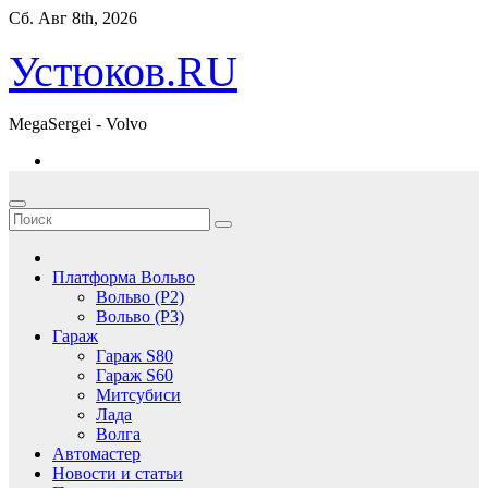
Перейти
Сб. Авг 8th, 2026
к
содержимому
Устюков.RU
MegaSergei - Volvo
Платформа Вольво
Вольво (P2)
Вольво (P3)
Гараж
Гараж S80
Гараж S60
Митсубиси
Лада
Волга
Автомастер
Новости и статьи