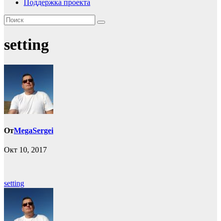
Поддержка проекта
setting
От
MegaSergei
Окт 10, 2017
Навигация
setting
по
записям