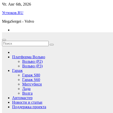
Перейти
Чт. Авг 6th, 2026
к
Устюков.RU
содержимому
MegaSergei - Volvo
Платформа Вольво
Вольво (P2)
Вольво (P3)
Гараж
Гараж S80
Гараж S60
Митсубиси
Лада
Волга
Автомастер
Новости и статьи
Поддержка проекта