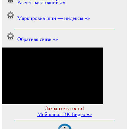
Расчёт расстояний »»
Маркировка шин — индексы »»
Обратная связь »»
Заходите в гости!
Мой канал ВК Видео »»