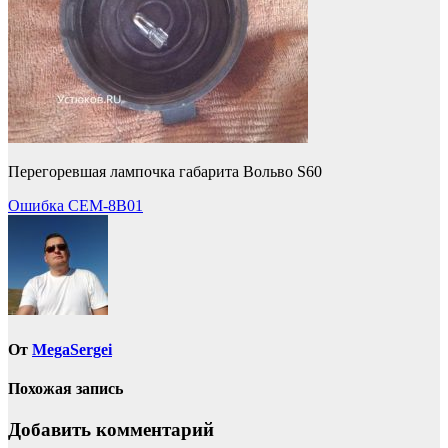
Перегоревшая лампочка габарита Вольво S60
Навигация
Ошибка CEM-8B01
по
записям
От
MegaSergei
Похожая запись
Добавить комментарий