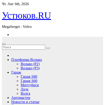
Перейти
Чт. Авг 6th, 2026
к
содержимому
Устюков.RU
MegaSergei - Volvo
Платформа Вольво
Вольво (P2)
Вольво (P3)
Гараж
Гараж S80
Гараж S60
Митсубиси
Лада
Волга
Автомастер
Новости и статьи