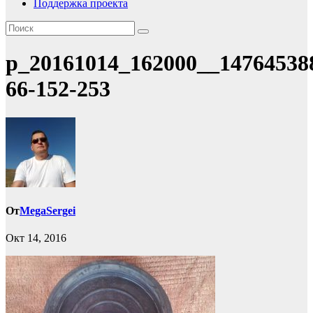
Поддержка проекта
p_20161014_162000__14764538
66-152-253
От
MegaSergei
Окт 14, 2016