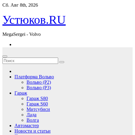
Перейти
Сб. Авг 8th, 2026
к
содержимому
Устюков.RU
MegaSergei - Volvo
Платформа Вольво
Вольво (P2)
Вольво (P3)
Гараж
Гараж S80
Гараж S60
Митсубиси
Лада
Волга
Автомастер
Новости и статьи