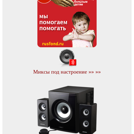
Миксы под настроение »» »»