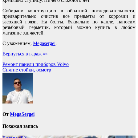
крепящих ступицу. Ничего сложного нет.
Собираем конструкцию в обратной последовательности,
предварительно очистив все предметы от коррозии и
засохшей грязи. На болты, буквально по капле, наносим
резьбовый герметик, который можно купить в любом
магазине запчастей.
С уважением,
Megasergei
.
Вернуться в гараж »»
Навигация
Ремонт панели приборов Volvo
Снятие стойки, осмотр
по
записям
От
MegaSergei
Похожая запись