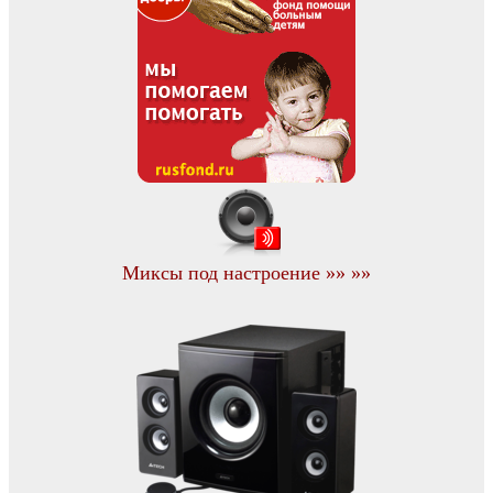
Миксы под настроение »» »»