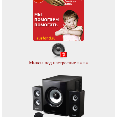
Миксы под настроение »» »»