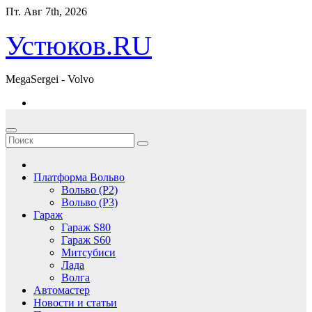
Перейти
Пт. Авг 7th, 2026
к
содержимому
Устюков.RU
MegaSergei - Volvo
Платформа Вольво
Вольво (P2)
Вольво (P3)
Гараж
Гараж S80
Гараж S60
Митсубиси
Лада
Волга
Автомастер
Новости и статьи