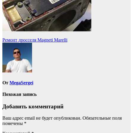
Навигация
Ремонт дросселя Magneti Marelli
по
записям
От
MegaSergei
Похожая запись
Добавить комментарий
Ваш адрес email не будет опубликован.
Обязательные поля
помечены
*