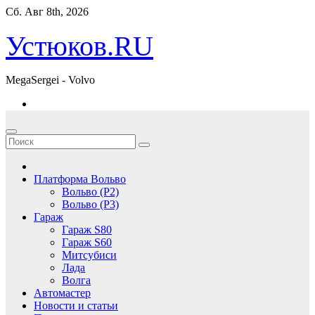
Перейти
Сб. Авг 8th, 2026
к
содержимому
Устюков.RU
MegaSergei - Volvo
Платформа Вольво
Вольво (P2)
Вольво (P3)
Гараж
Гараж S80
Гараж S60
Митсубиси
Лада
Волга
Автомастер
Новости и статьи