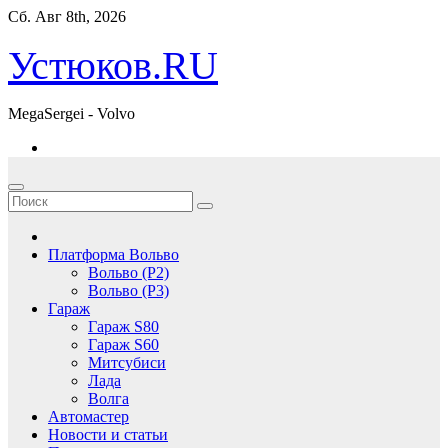
Перейти
Сб. Авг 8th, 2026
к
содержимому
Устюков.RU
MegaSergei - Volvo
Платформа Вольво
Вольво (P2)
Вольво (P3)
Гараж
Гараж S80
Гараж S60
Митсубиси
Лада
Волга
Автомастер
Новости и статьи