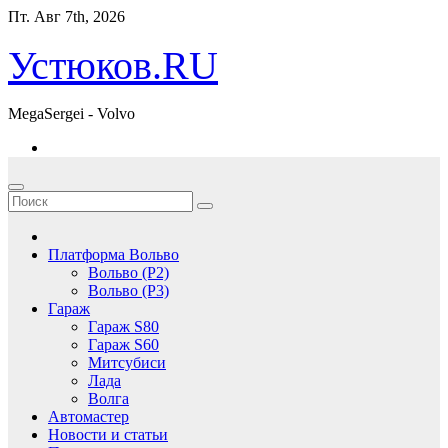
Перейти
Пт. Авг 7th, 2026
к
содержимому
Устюков.RU
MegaSergei - Volvo
Платформа Вольво
Вольво (P2)
Вольво (P3)
Гараж
Гараж S80
Гараж S60
Митсубиси
Лада
Волга
Автомастер
Новости и статьи