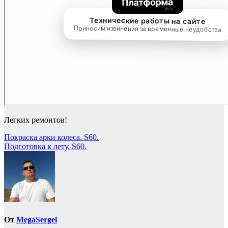
Легких ремонтов!
Навигация
Покраска арки колеса. S60.
Подготовка к лету. S60.
по
записям
От
MegaSergei