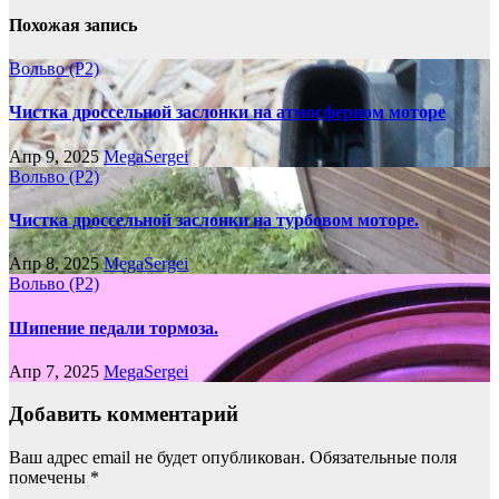
Похожая запись
Вольво (P2)
Чистка дроссельной заслонки на атмосферном моторе
Апр 9, 2025
MegaSergei
Вольво (P2)
Чистка дроссельной заслонки на турбовом моторе.
Апр 8, 2025
MegaSergei
Вольво (P2)
Шипение педали тормоза.
Апр 7, 2025
MegaSergei
Добавить комментарий
Ваш адрес email не будет опубликован.
Обязательные поля
помечены
*