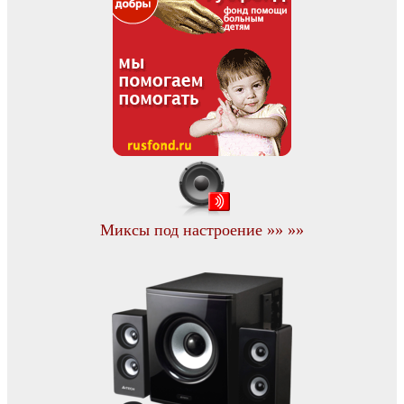
Миксы под настроение »» »»