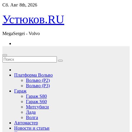
Перейти
Сб. Авг 8th, 2026
к
содержимому
Устюков.RU
MegaSergei - Volvo
Платформа Вольво
Вольво (P2)
Вольво (P3)
Гараж
Гараж S80
Гараж S60
Митсубиси
Лада
Волга
Автомастер
Новости и статьи