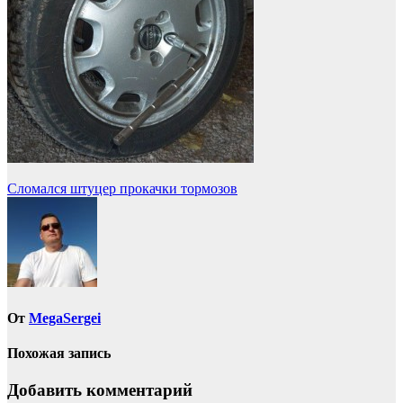
Навигация
Сломался штуцер прокачки тормозов
по
записям
От
MegaSergei
Похожая запись
Добавить комментарий