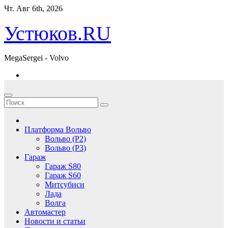
Перейти
Чт. Авг 6th, 2026
к
содержимому
Устюков.RU
MegaSergei - Volvo
Платформа Вольво
Вольво (P2)
Вольво (P3)
Гараж
Гараж S80
Гараж S60
Митсубиси
Лада
Волга
Автомастер
Новости и статьи