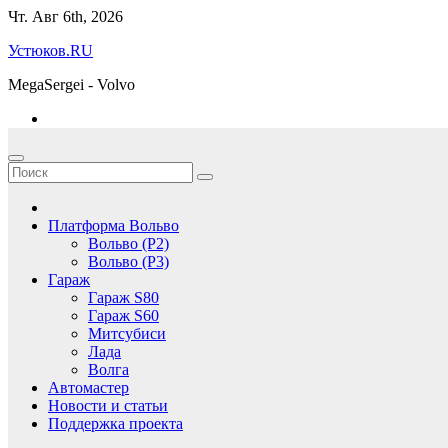
Перейти
Чт. Авг 6th, 2026
к
Устюков.RU
содержимому
MegaSergei - Volvo
Платформа Вольво
Вольво (P2)
Вольво (P3)
Гараж
Гараж S80
Гараж S60
Митсубиси
Лада
Волга
Автомастер
Новости и статьи
Поддержка проекта