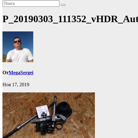
P_20190303_111352_vHDR_Au
От
MegaSergei
Ноя 17, 2019