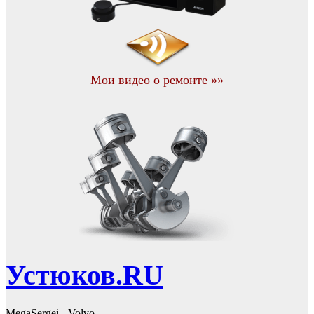
Мои видео о ремонте »»
Устюков.RU
MegaSergei - Volvo