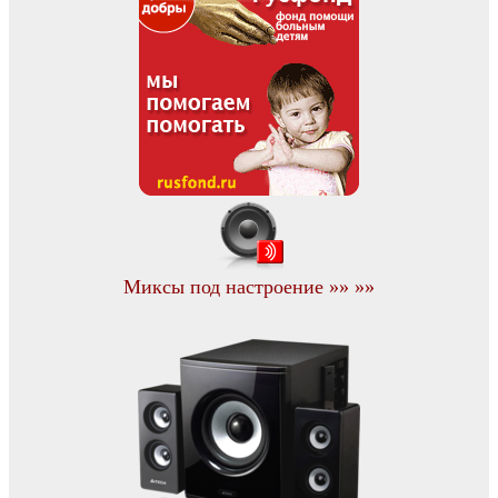
Миксы под настроение »» »»