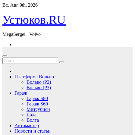
Перейти
Вс. Авг 9th, 2026
к
содержимому
Устюков.RU
MegaSergei - Volvo
Платформа Вольво
Вольво (P2)
Вольво (P3)
Гараж
Гараж S80
Гараж S60
Митсубиси
Лада
Волга
Автомастер
Новости и статьи