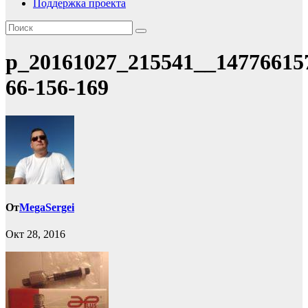
Поддержка проекта
p_20161027_215541__14776615
66-156-169
От
MegaSergei
Окт 28, 2016