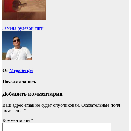
Навигация
Замена рулевой тяги.
по
записям
От
MegaSergei
Похожая запись
Добавить комментарий
Ваш адрес email не будет опубликован.
Обязательные поля
помечены
*
Комментарий
*