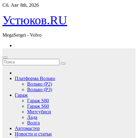
Перейти
Сб. Авг 8th, 2026
к
содержимому
Устюков.RU
MegaSergei - Volvo
Платформа Вольво
Вольво (P2)
Вольво (P3)
Гараж
Гараж S80
Гараж S60
Митсубиси
Лада
Волга
Автомастер
Новости и статьи