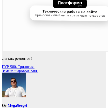
Легких ремонтов!
Навигация
ГУР S80. Трилогия.
Замена шаровой. S80.
по
записям
От
MegaSergei