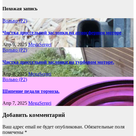
Похожая запись
Вольво (P2)
Чистка дроссельной заслонки на атмосферном моторе
Апр 9, 2025
MegaSergei
Вольво (P2)
Чистка дроссельной заслонки на турбовом моторе.
Апр 8, 2025
MegaSergei
Вольво (P2)
Шипение педали тормоза.
Апр 7, 2025
MegaSergei
Добавить комментарий
Ваш адрес email не будет опубликован.
Обязательные поля
помечены
*