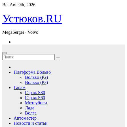
Перейти
Вс. Авг 9th, 2026
к
содержимому
Устюков.RU
MegaSergei - Volvo
Платформа Вольво
Вольво (P2)
Вольво (P3)
Гараж
Гараж S80
Гараж S60
Митсубиси
Лада
Волга
Автомастер
Новости и статьи