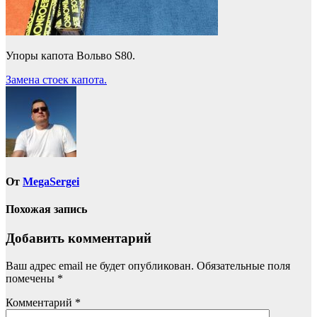
Упоры капота Вольво S80.
Навигация
Замена стоек капота.
по
записям
От
MegaSergei
Похожая запись
Добавить комментарий
Ваш адрес email не будет опубликован.
Обязательные поля
помечены
*
Комментарий
*