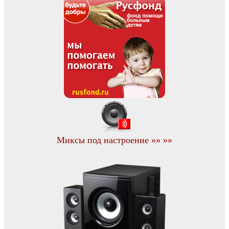
Миксы под настроение »» »»