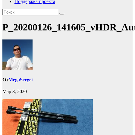
Поддержка проекта
P_20200126_141605_vHDR_Au
От
MegaSergei
Мар 8, 2020