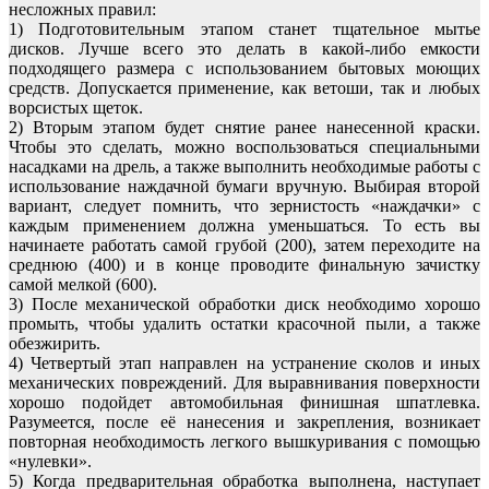
несложных правил:
1) Подготовительным этапом станет тщательное мытье
дисков. Лучше всего это делать в какой-либо емкости
подходящего размера с использованием бытовых моющих
средств. Допускается применение, как ветоши, так и любых
ворсистых щеток.
2) Вторым этапом будет снятие ранее нанесенной краски.
Чтобы это сделать, можно воспользоваться специальными
насадками на дрель, а также выполнить необходимые работы с
использование наждачной бумаги вручную. Выбирая второй
вариант, следует помнить, что зернистость «наждачки» с
каждым применением должна уменьшаться. То есть вы
начинаете работать самой грубой (200), затем переходите на
среднюю (400) и в конце проводите финальную зачистку
самой мелкой (600).
3) После механической обработки диск необходимо хорошо
промыть, чтобы удалить остатки красочной пыли, а также
обезжирить.
4) Четвертый этап направлен на устранение сколов и иных
механических повреждений. Для выравнивания поверхности
хорошо подойдет автомобильная финишная шпатлевка.
Разумеется, после её нанесения и закрепления, возникает
повторная необходимость легкого вышкуривания с помощью
«нулевки».
5) Когда предварительная обработка выполнена, наступает