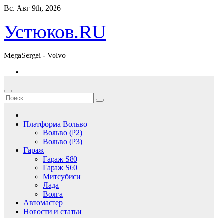
Перейти
Вс. Авг 9th, 2026
к
содержимому
Устюков.RU
MegaSergei - Volvo
Платформа Вольво
Вольво (P2)
Вольво (P3)
Гараж
Гараж S80
Гараж S60
Митсубиси
Лада
Волга
Автомастер
Новости и статьи