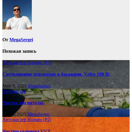
по
записям
От
MegaSergei
Похожая запись
Автомастер
Вольво (P3)
Светодиодное освещение в багажник. Volvo S80 II.
Май 9, 2025
MegaSergei
Автомастер
Чистка магнитолы.
Апр 3, 2025
MegaSergei
Автомастер
Вольво (P2)
Чистим соленоид VVT