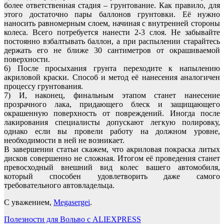
более ответственная стадия – грунтование. Как правило, для
этого достаточно пары баллонов грунтовки. Её нужно
наносить равномерным слоем, начиная с внутренней стороны
колеса. Всего потребуется нанести 2-3 слоя. Не забывайте
постоянно взбалтывать баллон, а при распылении старайтесь
держать его не ближе 30 сантиметров от окрашиваемой
поверхности.
6) После просыхания грунта переходите к напылению
акриловой краски. Способ и метод её нанесения аналогичен
процессу грунтования.
7) И, наконец, финальным этапом станет нанесение
прозрачного лака, придающего блеск и защищающего
окрашенную поверхность от повреждений. Иногда после
лакирования специалисты допускают легкую полировку,
однако если вы провели работу на должном уровне,
необходимости в ней не возникает.
В завершении статьи скажем, что акриловая покраска литых
дисков совершенно не сложная. Итогом её проведения станет
превосходный внешний вид колес вашего автомобиля,
который способен удовлетворить даже самого
требовательного автовладельца.
С уважением,
Megasergei
.
Навигация
Полезности для Вольво с ALIEXPRESS