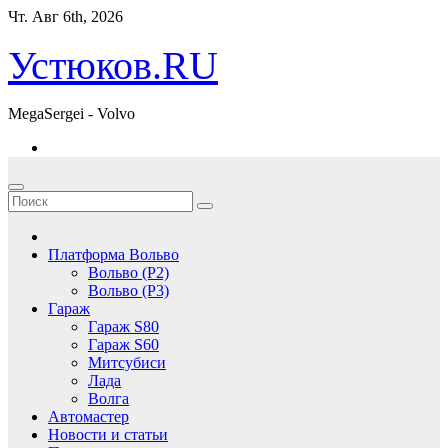
Перейти
Чт. Авг 6th, 2026
к
содержимому
Устюков.RU
MegaSergei - Volvo
Платформа Вольво
Вольво (P2)
Вольво (P3)
Гараж
Гараж S80
Гараж S60
Митсубиси
Лада
Волга
Автомастер
Новости и статьи