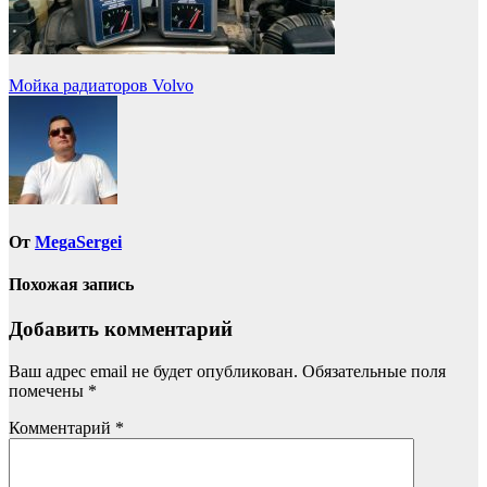
Навигация
Мойка радиаторов Volvo
по
записям
От
MegaSergei
Похожая запись
Добавить комментарий
Ваш адрес email не будет опубликован.
Обязательные поля
помечены
*
Комментарий
*