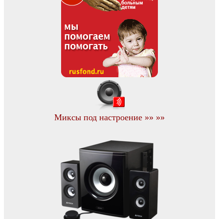
Миксы под настроение »» »»