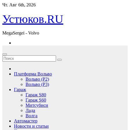
Перейти
Чт. Авг 6th, 2026
к
содержимому
Устюков.RU
MegaSergei - Volvo
Платформа Вольво
Вольво (P2)
Вольво (P3)
Гараж
Гараж S80
Гараж S60
Митсубиси
Лада
Волга
Автомастер
Новости и статьи