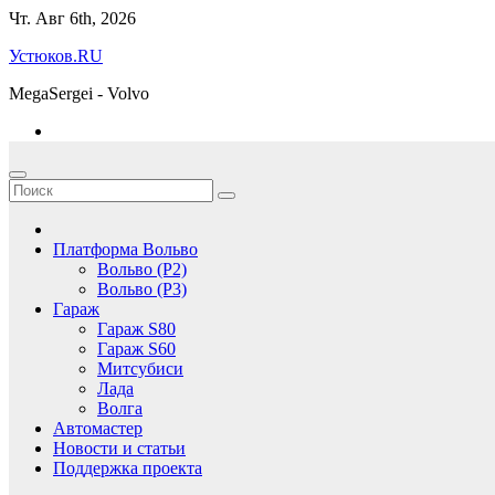
Перейти
Чт. Авг 6th, 2026
к
Устюков.RU
содержимому
MegaSergei - Volvo
Платформа Вольво
Вольво (P2)
Вольво (P3)
Гараж
Гараж S80
Гараж S60
Митсубиси
Лада
Волга
Автомастер
Новости и статьи
Поддержка проекта