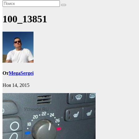
100_13851
От
MegaSergei
Ноя 14, 2015