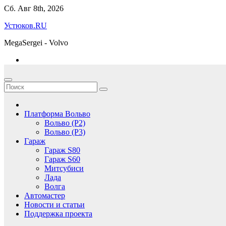
Перейти
Сб. Авг 8th, 2026
к
Устюков.RU
содержимому
MegaSergei - Volvo
Платформа Вольво
Вольво (P2)
Вольво (P3)
Гараж
Гараж S80
Гараж S60
Митсубиси
Лада
Волга
Автомастер
Новости и статьи
Поддержка проекта