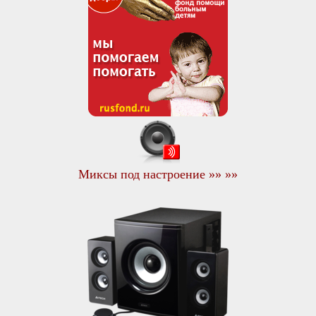
Миксы под настроение »» »»