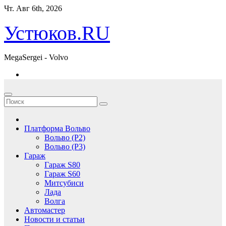
Перейти
Чт. Авг 6th, 2026
к
содержимому
Устюков.RU
MegaSergei - Volvo
Платформа Вольво
Вольво (P2)
Вольво (P3)
Гараж
Гараж S80
Гараж S60
Митсубиси
Лада
Волга
Автомастер
Новости и статьи