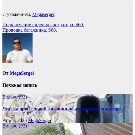
С уважением,
Megasergei
.
Навигация
Подключение видео-регистратора. S60.
Проводка багажника. S60.
по
записям
От
MegaSergei
Похожая запись
Вольво (P2)
Чистка дроссельной заслонки на атмосферном моторе
Апр 9, 2025
MegaSergei
Вольво (P2)