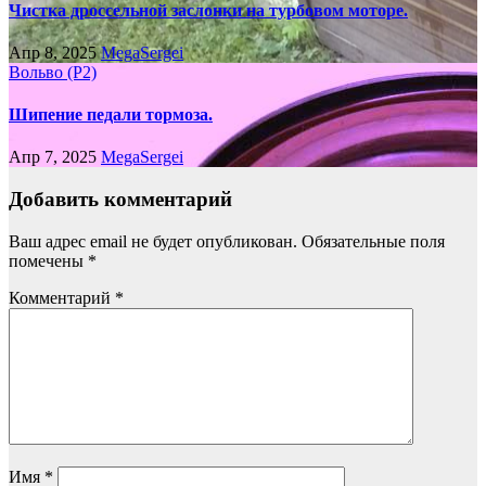
Чистка дроссельной заслонки на турбовом моторе.
Апр 8, 2025
MegaSergei
Вольво (P2)
Шипение педали тормоза.
Апр 7, 2025
MegaSergei
Добавить комментарий
Ваш адрес email не будет опубликован.
Обязательные поля
помечены
*
Комментарий
*
Имя
*