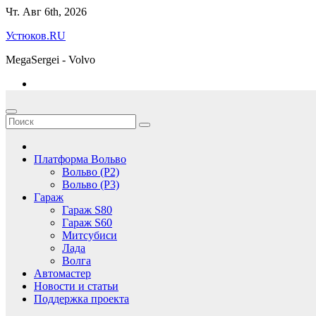
Перейти
Чт. Авг 6th, 2026
к
Устюков.RU
содержимому
MegaSergei - Volvo
Платформа Вольво
Вольво (P2)
Вольво (P3)
Гараж
Гараж S80
Гараж S60
Митсубиси
Лада
Волга
Автомастер
Новости и статьи
Поддержка проекта