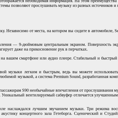
о отображается необходимая информация. На этом преимущества
стемы позволяют прослушивать музыку из разных источников и н
у. Независимо от места, на котором вы сидите в автомобиле, Se
равления — 9-дюймовым центральным экраном. Поверхность экр
агирует даже на прикосновение рук в перчатках.
ь на вашем смартфоне или аудио плеере. Стабильный и быстрый 
овой музыки легким и быстрым, ведь вы можете использоват
 любимой музыкой, а система Premium Sound, разработанная ком
я пассажирам S90 необычайные впечатления от прослушивания му
. Уникальный вентилируемый сабвуфер отличается улучшенным 
иле наслаждался лучшим звучанием музыки. Три режима вос
кустику концертного зала Гетеборга. Сценический и Студий