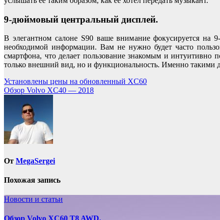
услышать ее таким образом, как ее хотел передать музыкант.
9-дюймовый центральный дисплей.
В элегантном салоне S90 ваше внимание фокусируется на 9
необходимой информации. Вам не нужно будет часто пользо
смартфона, что делает пользование знакомым и интуитивно п
только внешний вид, но и функциональность. Именно такими 
Навигация
Установлены цены на обновленный XC60
Обзор Volvo XC40 — 2018
по
записям
От
MegaSergei
Похожая запись
Новости и статьи
Обзор Volvo XC60 T8 AWD.