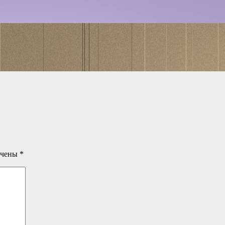
ечены
*