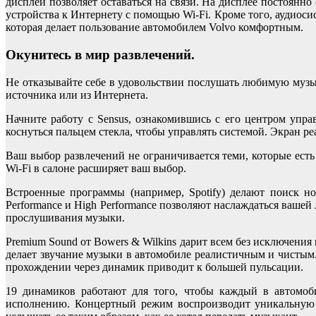
дисплей позволяет оставаться на связи. На дисплее постоянн
устройства к Интернету с помощью Wi-Fi. Кроме того, аудиоси
которая делает пользование автомобилем Volvo комфортным.
Окунитесь в мир развлечений.
Не отказывайте себе в удовольствии послушать любимую музык
источника или из Интернета.
Начните работу с Sensus, ознакомившись с его центром уп
коснуться пальцем стекла, чтобы управлять системой. Экран ре
Ваш выбор развлечений не ограничивается теми, которые ест
Wi-Fi в салоне расширяет ваш выбор.
Встроенные программы (например, Spotify) делают поиск н
Performance и High Performance позволяют наслаждаться вашей
прослушивания музыки.
Premium Sound от Bowers & Wilkins дарит всем без исключени
делает звучание музыки в автомобиле реалистичным и чистым
прохождении через динамик приводит к большей пульсации.
19 динамиков работают для того, чтобы каждый в автомоб
исполнению. Концертный режим воспроизводит уникальную а