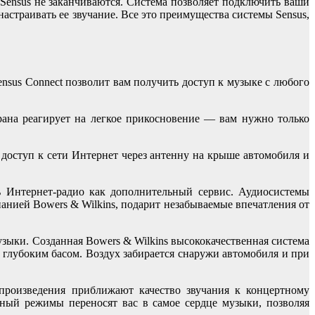
 Sensus не заканчиваются. Система позволяет подключить ваши
астраивать ее звучание. Все это преимущества системы Sensus,
nsus Connect позволит вам получить доступ к музыке с любого
ана реагирует на легкое прикосновение — вам нужно только
доступ к сети Интернет через антенну на крыше автомобиля и
ь Интернет-радио как дополнительный сервис. Аудиосистемы
панией Bowers & Wilkins, подарит незабываемые впечатления от
зыки. Созданная Bowers & Wilkins высококачественная система
глубоким басом. Воздух забирается снаружи автомобиля и при
произведения приближают качество звучания к концертному
ный режимы переносят вас в самое сердце музыки, позволяя