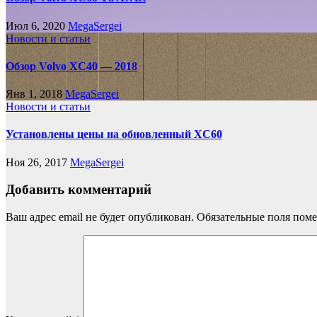
Июл 6, 2020
MegaSergei
Новости и статьи
Обзор Volvo XC40 — 2018
Янв 1, 2018
MegaSergei
Новости и статьи
Установлены цены на обновленный XC60
Ноя 26, 2017
MegaSergei
Добавить комментарий
Ваш адрес email не будет опубликован.
Обязательные поля пом